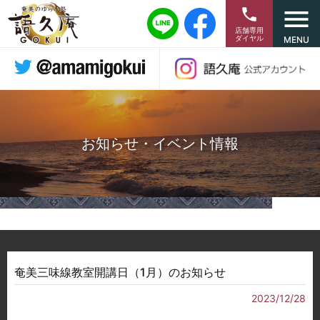
menu
phone
店舗専用
ダイヤル
MENU
お知らせ・イベント情報
奄美三味線教室開講日（1月）のお知らせ
2023/12/28