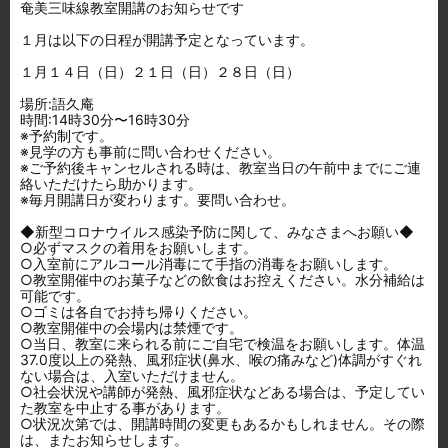
奄美三味線教室開講のお知らせです
１月は以下の日程が開講予定となっています。
１月１４日（日）２１日（日）２８日（日）
場所:語久庵
時間:14時30分〜16時30分
※予約制です。
※見学の方も事前に問い合わせください。
※ご予約後キャンセルされる時は、教室当日の午前中までにご連
絡いただけたら助かります。
※毎月開講日が変わります。要問い合わせ。
◆新型コロナウイルス感染予防に関して、みなさまへお願い◆
○必ずマスクの着用をお願いします。
○入室前にアルコール消毒にて手指の消毒をお願いします。
○教室開催中のお菓子などの飲食はお控えください。水分補給は
可能です。
○ゴミは各自でお持ち帰りください。
○教室開催中の会場内は禁煙です。
○当日、教室に来られる前にご自宅で検温をお願いします。体温
37.0度以上の発熱、風邪症状(鼻水、喉の痛みなど)体調がすぐれ
ない場合は、入室いただけません。
○社会状況や講師が発熱、風邪症状などある場合は、予定してい
た教室を中止する事があります。
○状況次第では、開講時間の変更もあるかもしれません。その際
は、またお知らせします。