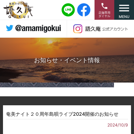
menu
phone
店舗専用
ダイヤル
MENU
お知らせ・イベント情報
奄美ナイト２０周年島唄ライブ2024開催のお知らせ
2024/10/9