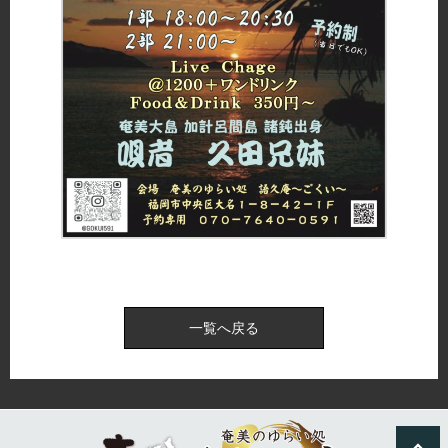
一覧へ戻る
expand_less