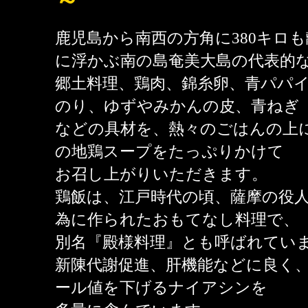
～
鹿児島から南西の方角に380キロ
に浮かぶ南の島奄美大島の代表的
郷土料理、鶏肉、錦糸卵、青パパ
のり、ゆずやみかんの皮、青ねぎ
などの具材を、熱々のごはんの上
の地鶏スープをたっぷりかけて
お召し上がりいただきます。
鶏飯は、江戸時代の頃、薩摩の役
為に作られたおもてなし料理で、
別名『殿様料理』とも呼ばれてい
新陳代謝促進、肝機能などに良く
ール値を下げるナイアシンを