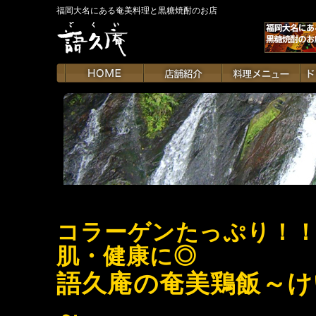
福岡大名にある奄美料理と黒糖焼酎のお店
コラーゲンたっぷり！！
肌・健康に◎
語久庵の奄美鶏飯～け