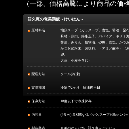
（一部、価格高騰により商品の価
語久庵の奄美鶏飯～けいはん～
原材料名
地鶏スープ（ガラスープ、食塩、醤油、昆
具材（鶏肉、錦糸玉子、パパイア、キザミ
醤油、みりん、植物油、砂糖、食塩、かつ
かつお節粉末、調味料、（アミノ酸等）（
卵、
大豆、小麦を含む）
配送方法
クール(冷凍)
賞味期限
冷凍で2ヶ月、解凍後当日
保存方法
18度以下で冷凍保存
内容量
(4食分) 具材90g×2パック/スープ360cc×2パ
製造業者
奄美のゆらい処 語久庵～ごくい～