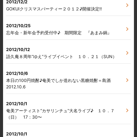
2012/12/2
chevron_right
GOKUIクリスマスパーティー２０１２♪開催決定!!
2012/10/25
chevron_right
忘年会・新年会予約受付中♪ 期間限定 『あまみ鍋』
2012/10/12
chevron_right
語久庵８周年“ゆえ”ライブイベント １０．２１（SUN）
2012/10/6
chevron_right
本日の100円焼酎♪奄美でしか造れない黒糖焼酎＝島酒
2012.10.6
2012/10/1
chevron_right
奄美アーティスト“カサリンチュ”大名ライブ♪ １０．７
（日） 17：30〜
2012/10/1