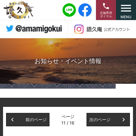
menu
phone
店舗専用
ダイヤル
MENU
お知らせ・イベント情報
ページ
chevron_left
chevron_right
前のページ
次のページ
11 / 16