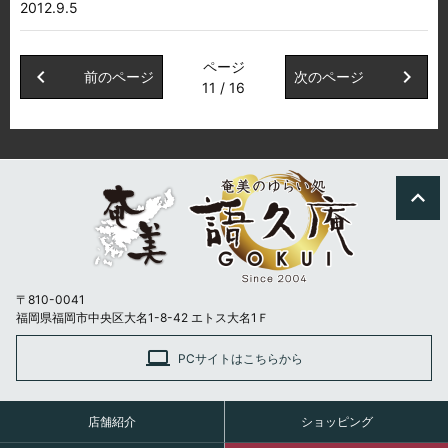
2012.9.5
ページ
chevron_left
chevron_right
前のページ
次のページ
11 / 16
expand_less
〒810-0041
福岡県福岡市中央区大名1-8-42 エトス大名1Ｆ
laptop
PCサイトはこちらから
店舗紹介
ショッピング