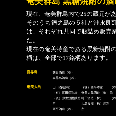
奄美群島 黒糖焼酎の酒
現在、奄美群島内で25の蔵元が
そのうち徳之島の５社と沖永良
は、それぞれ共同で瓶詰め販売
た。
現在の奄美特産である黒糖焼酎
柄は、全部で17銘柄あります。
喜界島
朝日酒造（株）
喜界島酒造（株）
奄美大島
山田酒造(有)
（株）西平本家
（
（有）富田酒造場
奄美大島酒造（株）
造
（資）弥生焼酎醸造
町田酒造（株）
（
所
大島食糧（株）酒造
西平酒造（株）
所